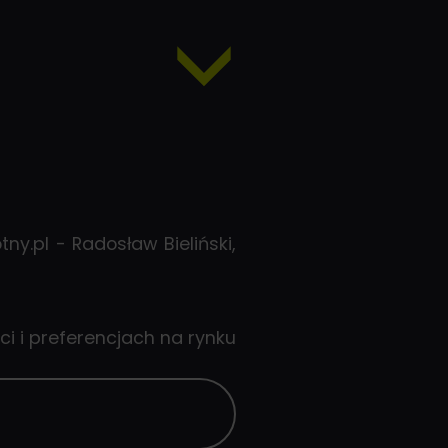
niowa wprowadzi Twoje działania na wyższy
arketingu nieruchomości. Dołącz do nas i bądź
 inicjatywy!
y.pl - Radosław Bieliński,
ci i preferencjach na rynku
 RynekPierwotny.pl
znie dobierać i zarządzać