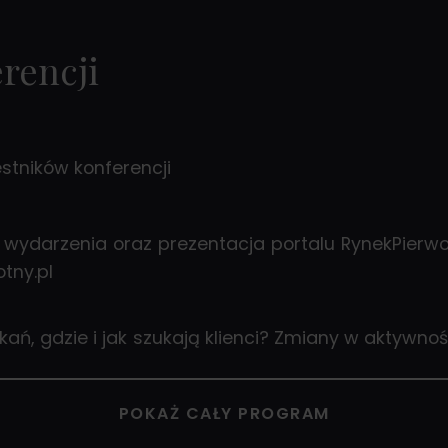
Konferencja szkole
poziom sprzedaży i m
rencji
częścią tej wyjątkowej
estników konferencji
 wydarzenia oraz prezentacja portalu RynekPierwotn
tny.pl
kań, gdzie i jak szukają klienci? Zmiany w aktywnoś
Jan Dziekoński, Head of Market Insights w portalu
POKAŻ CAŁY PROGRAM
l i konstrukcja lejka sprzedażowego: jak skutec