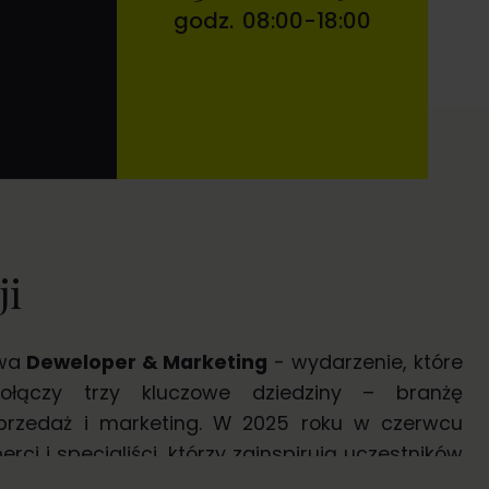
godz.
08:00
-
18:00
ji
wa
Deweloper & Marketing
- wydarzenie, które
ołączy trzy kluczowe dziedziny – branżę
przedaż i marketing. W 2025 roku w czerwcu
erci i specjaliści, którzy zainspirują uczestników
 i skutecznymi elementami strategii sprzedaży