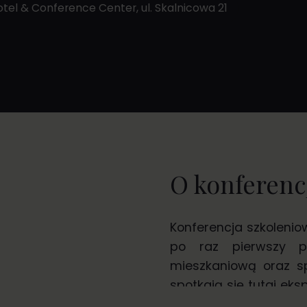
tel & Conference Center, ul. Skalnicowa 21
O konferenc
Konferencja szkolenio
po raz pierwszy p
mieszkaniową oraz s
spotkają się tutaj eksp
nowymi rozwiązaniami