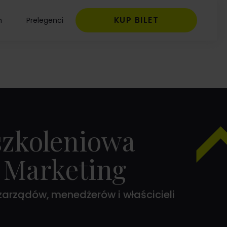
KUP BILET
m
Prelegenci
szkoleniowa
 Marketing
arządów, menedżerów i właścicieli