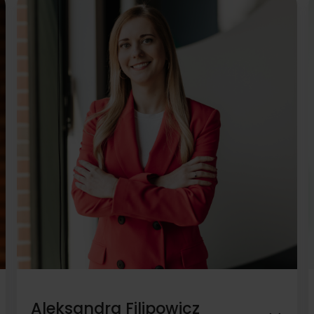
doświadczeniem w zakresie marketingu i
komunikacji w branży mieszkaniowej. Pierwsze lata
pracy spędził w agencji PR, w której odpowiadał za
projekty deweloperskie, uczestniczył również w
powstawianiu i obsłudze Polskiego Związku Firm
Deweloperskich (PZFD). Od 2007 roku kierował
działem marketingu i odpowiadał za komunikację
jednego z największych giełdowych deweloperów w
Polsce – Dom Development SA. Od 2021 jest
związany z największym na rynku portalem nowych
mieszkań i domów rynekpierwotny.pl, gdzie
odpowiadał przez 4 lata za marketing i
komunikację do sektora B2B a obecnie zajmuję się
budowaniem świadomości marki.
Aleksandra Filipowicz