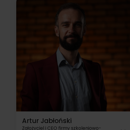
roku zajmuje się optymalizacją systemów
sprzedażowych. Specjalizuje się w negocjacjach,
sprzedaży nieruchomości, prospectingu i
pozyskiwaniu klienta, optymalizacją, podnoszeniem
efektywności, zarządzaniem sprzedażą,
budowaniem relacji biznesowych i efektywnej
komunikacji.
Artur Jabłoński
Założyciel i CEO firmy szkoleniowo-