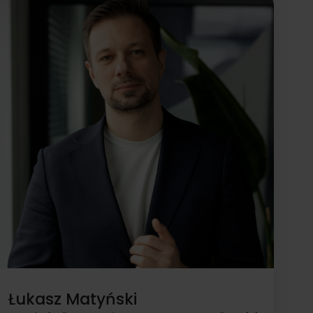
wykorzystywaniu nowoczesnych technologii oraz
sztucznej inteligencji do zwiększania efektywności i
osiągania lepszych wyników w biznesie.
Łukasz Matyński