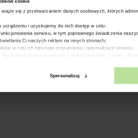
 plików cookie
s wiąże się z przetwarzaniem danych osobowych, których admini
urządzeniu i uzyskujemy do nich dostęp w celu:
 funkcjonowania serwisu, w tym poprawnego świadczenia naszyc
świetlania Ci naszych reklam na innych stronach;
ków w celu ich lepszego zrozumienia i optymalizacji serwisu.
 Twoje dane osobowe zebrane z wykorzystaniem cookies. Robi
su (art. 6 ust. 1 lit. f RODO). Zawsze możesz wyrazić sprzeciw
s własne oraz naszych partnerów.
Spersonalizuj
zetwarzaniu Twoich danych osobowych, w tym o sposobie, w jak
 o przysługujących Ci prawach znajdziesz w naszej polityce pr
wolnym momencie zmieniając ustawienia.