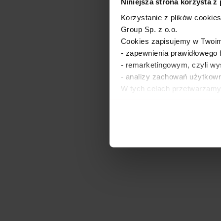
Niniejsza strona korzysta z
Korzystanie z plików cookie
Group Sp. z o.o.
Cookies zapisujemy w Twoim 
- zapewnienia prawidłowego
- remarketingowym, czyli wy
- analizy zachowań użytkowni
W tych celach przetwarzamy
prawnie uzasadnionego intere
Wykorzystujemy pliki cookie
Szczegółowe informacje o pr
używamy plików cookies oraz
Zgodę możesz wycofać w do